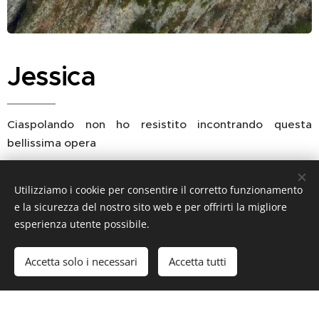
Jessica
Ciaspolando non ho resistito incontrando questa
bellissima opera
Utilizziamo i cookie per consentire il corretto funzionamento
e la sicurezza del nostro sito web e per offrirti la migliore
esperienza utente possibile.
by Claudia Puglisi Allegra
Accetta solo i necessari
Accetta tutti
Inizia
Crea il tuo sito web gratis!
Creato con
Webnode
Cookies